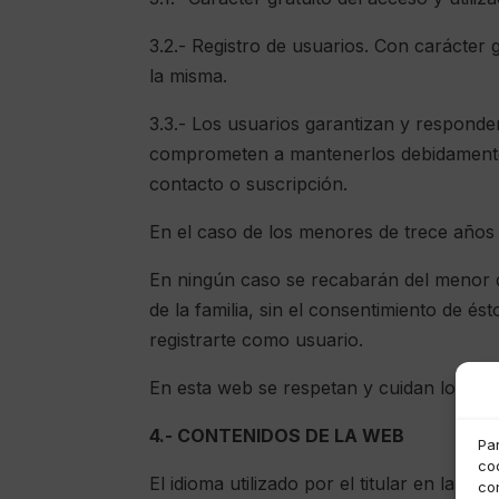
3.2.- Registro de usuarios. Con carácter g
la misma.
3.3.- Los usuarios garantizan y responden,
comprometen a mantenerlos debidamente a
contacto o suscripción.
En el caso de los menores de trece años 
En ningún caso se recabarán del menor de
de la familia, sin el consentimiento de é
registrarte como usuario.
En esta web se respetan y cuidan los da
4.- CONTENIDOS DE LA WEB
Pa
coo
El idioma utilizado por el titular en la we
co