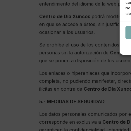
co
entendimiento del idioma de la web por e
No
cie
Centro de Día Xuncos
podrá modificar l
en que se accede a éstos, sin justificac
ocasionar a los usuarios.
Se prohíbe el uso de los contenidos de l
personas sin la autorización de
Centro d
que se ponen a disposición de los usuarios
Los enlaces o hiperenlaces que incorpore
completa, no pudiendo manifestar, directa
ilícitas en contra de
Centro de Día Xunc
5.- MEDIDAS DE SEGURIDAD
Los datos personales comunicados por el
corresponde en exclusiva a
Centro de D
garanticen la confidencialidad, integrida