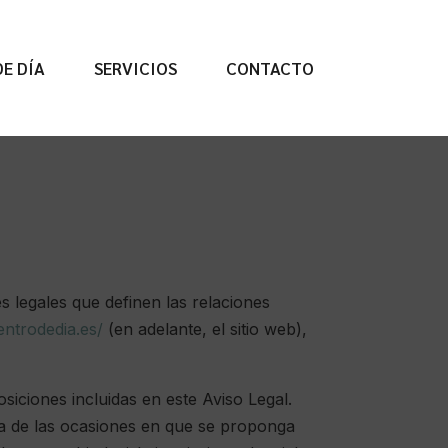
E DÍA
SERVICIOS
CONTACTO
s legales que definen las relaciones
entrodedia.es/
(en adelante, el sitio web),
osiciones incluidas en este Aviso Legal.
na de las ocasiones en que se proponga