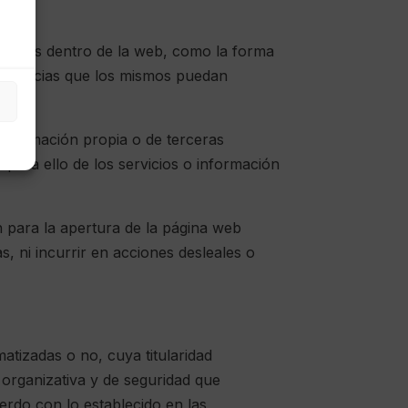
r éstos dentro de la web, como la forma
nsecuencias que los mismos puedan
información propia o de terceras
e para ello de los servicios o información
n para la apertura de la página web
s, ni incurrir en acciones desleales o
tizadas o no, cuya titularidad
 organizativa y de seguridad que
uerdo con lo establecido en las