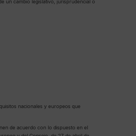
 de un cambio legislativo, jurisprudencial o
quisitos nacionales y europeos que
onen de acuerdo con lo dispuesto en el
opeo y del Consejo, de 27 de abril de