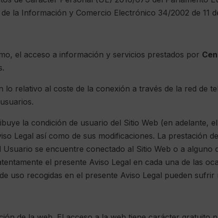
d de la Información y Comercio Electrónico 34/2002 de 11 d
mismo, el acceso a información y servicios prestados por
Cen
s.
en lo relativo al coste de la conexión a través de la red de
usuarios.
tribuye la condición de usuario del Sitio Web (en adelante, e
viso Legal así como de sus modificaciones. La prestación del
l Usuario se encuentre conectado al Sitio Web o a alguno d
r atentamente el presente Aviso Legal en cada una de las oc
 de uso recogidas en el presente Aviso Legal pueden sufrir 
zación de la web. El acceso a la web tiene carácter gratuito 