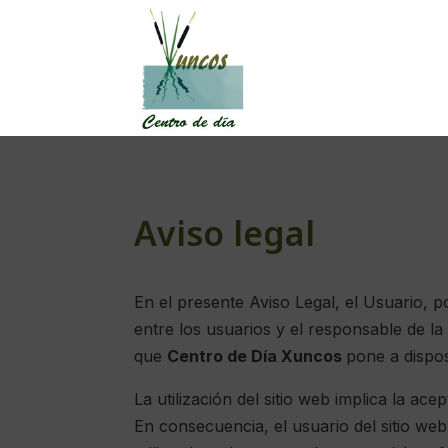
Aviso legal
En el presente Aviso Legal, el Usuario, p
entre los usuarios y el responsable de l
que
Centro de Día Xuncos
pone a dispos
La utilización del sitio web implica la ac
En consecuencia, el usuario del sitio we