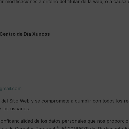
rir modificaciones a criterio del titular de la web, o a causa
Centro de Día Xuncos
gmail.com
 del Sitio Web y se compromete a cumplir con todos los re
 los usuarios.
 confidencialidad de los datos personales que nos proporci
os de Carácter Personal (UE) 2016/679 del Parlamento Eur