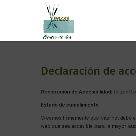
Declaración de acc
Declaración de Accesibilidad:
https://
Estado de cumplimiento
Creemos firmemente que Internet debe es
web que sea accesible para la mayor audi