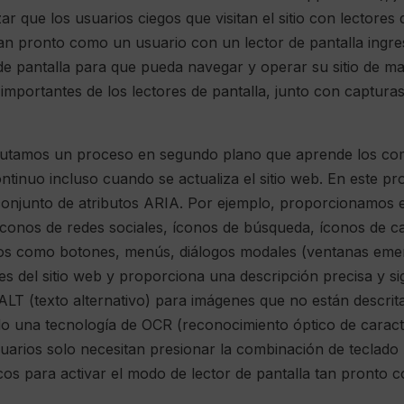
r que los usuarios ciegos que visitan el sitio con lectore
 Tan pronto como un usuario con un lector de pantalla ingre
 de pantalla para que pueda navegar y operar su sitio de ma
importantes de los lectores de pantalla, junto con capturas
jecutamos un proceso en segundo plano que aprende los com
ontinuo incluso cuando se actualiza el sitio web. En este p
el conjunto de atributos ARIA. Por ejemplo, proporcionamos 
onos de redes sociales, íconos de búsqueda, íconos de carr
tos como botones, menús, diálogos modales (ventanas eme
 del sitio web y proporciona una descripción precisa y sig
LT (texto alternativo) para imágenes que no están descrit
do una tecnología de OCR (reconocimiento óptico de caracter
uarios solo necesitan presionar la combinación de teclado A
os para activar el modo de lector de pantalla tan pronto c