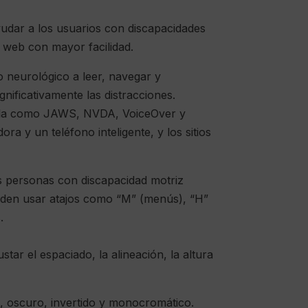
yudar a los usuarios con discapacidades
o web con mayor facilidad.
 neurológico a leer, navegar y
nificativamente las distracciones.
talla como JAWS, NVDA, VoiceOver y
a y un teléfono inteligente, y los sitios
as personas con discapacidad motriz
pueden usar atajos como “M” (menús), “H”
.
tar el espaciado, la alineación, la altura
o, oscuro, invertido y monocromático.