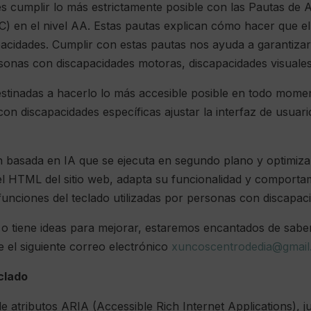
es cumplir lo más estrictamente posible con las Pautas de
) en el nivel AA. Estas pautas explican cómo hacer que e
cidades. Cumplir con estas pautas nos ayuda a garantizar 
sonas con discapacidades motoras, discapacidades visuales
 destinadas a hacerlo lo más accesible posible en todo mome
con discapacidades específicas ajustar la interfaz de usuari
ón basada en IA que se ejecuta en segundo plano y optimiza 
el HTML del sitio web, adapta su funcionalidad y comportam
 funciones del teclado utilizadas por personas con discapa
o tiene ideas para mejorar, estaremos encantados de sabe
e el siguiente correo electrónico
xuncoscentrodedia@gmai
clado
de atributos ARIA (Accessible Rich Internet Applications), 