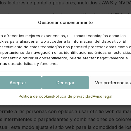
 los lectores de pantalla populares, incluidos JAWS y NVD
o: el proceso en segundo plano también ajusta el HTML del
Gestionar consentimiento
ipt para que el sitio web se pueda operar con el teclado. 
Shift+Tab, operar menús desplegables con las teclas de flech
ra ofrecer las mejores experiencias, utilizamos tecnologías como las
 entre elementos de opción y casilla de verificación utiliza
kies para almacenar y/o acceder a la información del dispositivo. El
r. Además, los usuarios del teclado encontrarán menús de 
nsentimiento de estas tecnologías nos permitirá procesar datos como e
mportamiento de navegación o las identificaciones únicas en este sitio.
nto haciendo clic en Alt+1, o como los primeros elementos
 consentir o retirar el consentimiento, puede afectar negativamente a
mbién maneja las ventanas emergentes activadas moviendo el
rtas características y funciones.
e desvíe fuera de él.
Aceptar
Denegar
Ver preferencias
 como “M” (menús), “H” (encabezados), “F” (formularios), 
Política de cookies
Política de privacidad
Aviso legal
nuestro sitio web
ermite a las personas con epilepsia usar el sitio web de man
s intermitentes o parpadeantes y combinaciones de colores
al: este modo ajusta el sitio web para la comodidad de los