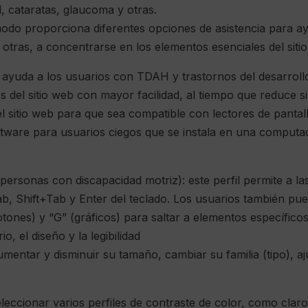
l, cataratas, glaucoma y otras.
modo proporciona diferentes opciones de asistencia para a
 otras, a concentrarse en los elementos esenciales del siti
ayuda a los usuarios con TDAH y trastornos del desarrollo
 del sitio web con mayor facilidad, al tiempo que reduce sig
el sitio web para que sea compatible con lectores de pan
tware para usuarios ciegos que se instala en una computador
personas con discapacidad motriz): este perfil permite a l
s Tab, Shift+Tab y Enter del teclado. Los usuarios también 
tones) y “G” (gráficos) para saltar a elementos específicos
o, el diseño y la legibilidad
entar y disminuir su tamaño, cambiar su familia (tipo), ajus
leccionar varios perfiles de contraste de color, como clar