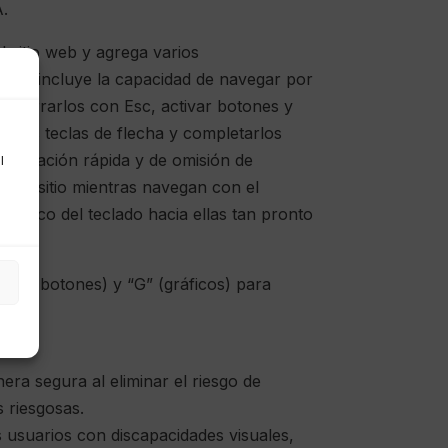
A.
 sitio web y agrega varios
Esto incluye la capacidad de navegar por
a, cerrarlos con Esc, activar botones y
ndo las teclas de flecha y completarlos
navegación rápida y de omisión de
l
 del sitio mientras navegan con el
 foco del teclado hacia ellas tan pronto
“B” (botones) y “G” (gráficos) para
era segura al eliminar el riesgo de
 riesgosas.
 usuarios con discapacidades visuales,