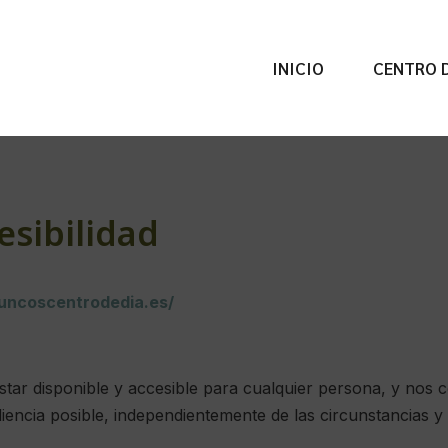
INICIO
CENTRO D
esibilidad
xuncoscentrodedia.es/
tar disponible y accesible para cualquier persona, y nos
encia posible, independientemente de las circunstancias y 