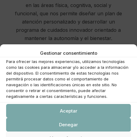
en las áreas física, cognitiva, social y
funcional, que nos permite diseñar un plan de
atención personalizado y desarrollar un
programa de cuidados innovador orientado a
mantener la autonomía y el bienestar.
Gestionar consentimiento
Ver servicios
Para ofrecer las mejores experiencias, utilizamos tecnologías
como las cookies para almacenar y/o acceder a la información
del dispositivo. El consentimiento de estas tecnologías nos
permitirá procesar datos como el comportamiento de
navegación o las identificaciones únicas en este sitio. No
consentir o retirar el consentimiento, puede afectar
negativamente a ciertas características y funciones.
Aceptar
Un equipo humano y
comprometido
Denegar
Contamos con un equipo multidisciplinar